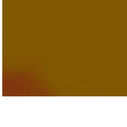
Lucid Dreamer Records
392K
31K
When the Black Bird Sings
576K