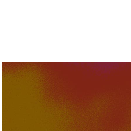
498K
39K
'Know You' by Wheygazer
Tuutikki2202