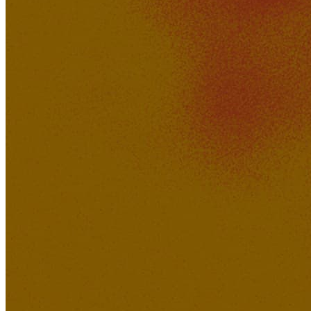
KakerMix
371K
30K
Feeling of Love