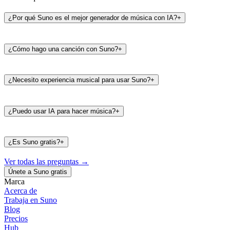
¿Por qué Suno es el mejor generador de música con IA?
+
¿Cómo hago una canción con Suno?
+
¿Necesito experiencia musical para usar Suno?
+
¿Puedo usar IA para hacer música?
+
¿Es Suno gratis?
+
Ver todas las preguntas
→
Únete a Suno gratis
Marca
Acerca de
Trabaja en Suno
487K
39K
Blog
@
timbaland
Precios
Hub