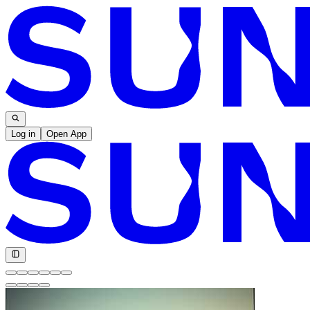
Log in
Open App