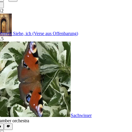
12
bpreis Siehe, ich (Verse aus Offenbarung)
.5
Sachwisser
amber orchestra