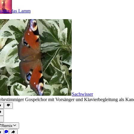
rdig das Lamm
Sachwisser
hrstimmiger Gospelchor mit Vorsänger und Klavierbegleitung als Ka
Remix