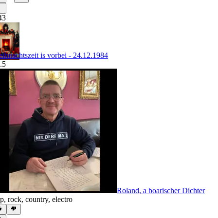
43
ihnachtszeit is vorbei - 24.12.1984
.5
Roland, a boarischer Dichter
p
,
rock
,
country
,
electro