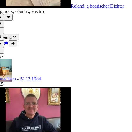
Roland, a boarischer Dichter
p
,
rock
,
country
,
electro
Remix
57
wachsen - 24.12.1984
.5