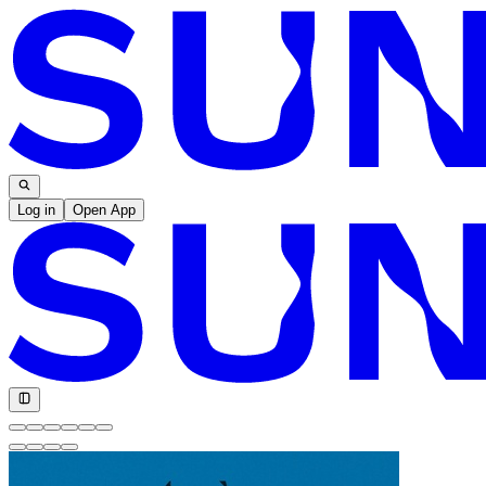
Log in
Open App