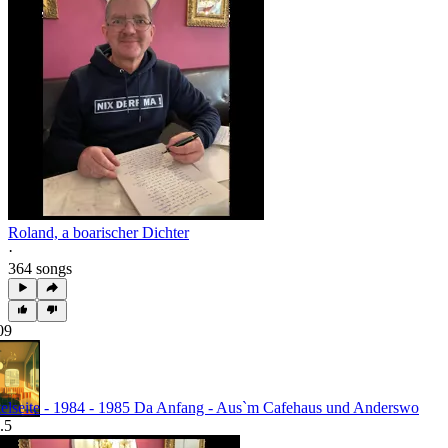
Roland, a boarischer Dichter
·
364 songs
09
telseite - 1984 - 1985 Da Anfang - Aus`m Cafehaus und Anderswo
.5