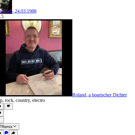
rwort - 24.03.1988
.5
Roland, a boarischer Dichter
p
,
rock
,
country
,
electro
Remix