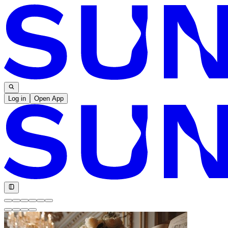
Log in
Open App