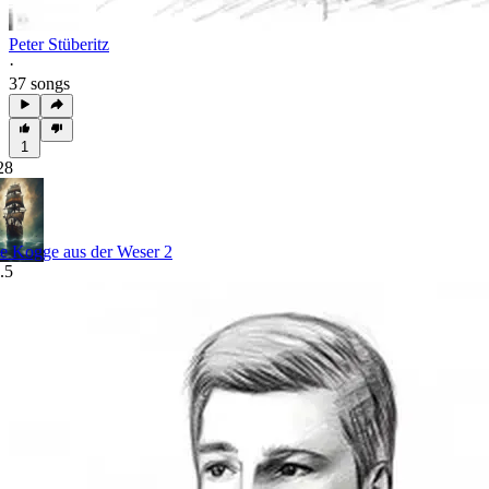
Peter Stüberitz
·
37 songs
1
28
e Kogge aus der Weser 2
.5