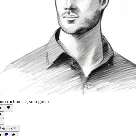
ano rochmusic
,
solo guitar
Remix