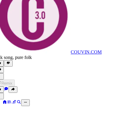
COUVIN.COM
lk song
,
pure folk
Remix