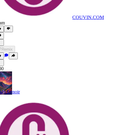
COUVIN.COM
am
Remix
00
dy Lenoir