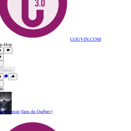
COUVIN.COM
ip-Hop
Remix
00
dy Lenoir (fans du Québec)