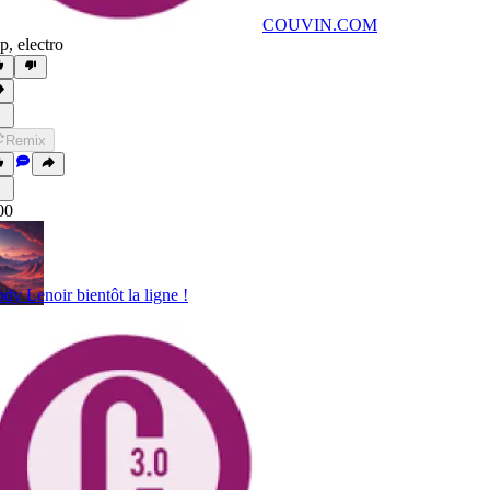
COUVIN.COM
p
,
electro
Remix
00
dy Lenoir bientôt la ligne !