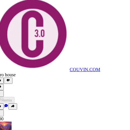
COUVIN.COM
tro house
Remix
00