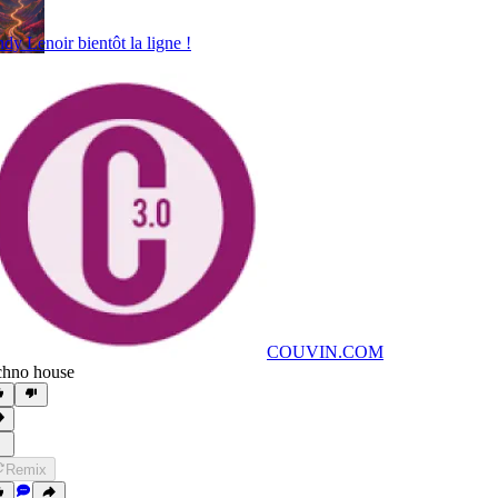
dy Lenoir bientôt la ligne !
COUVIN.COM
chno house
Remix