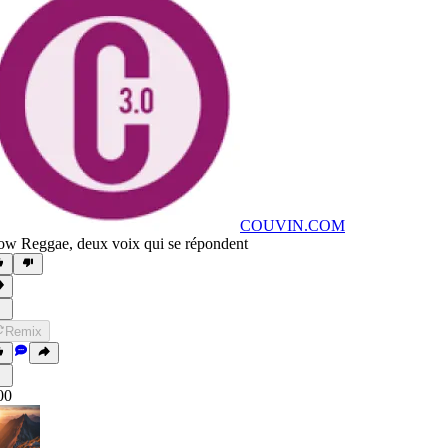
COUVIN.COM
ow Reggae
,
deux voix qui se répondent
Remix
00