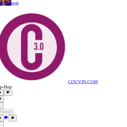
dy Lenoir
COUVIN.COM
ip-Hop
Remix