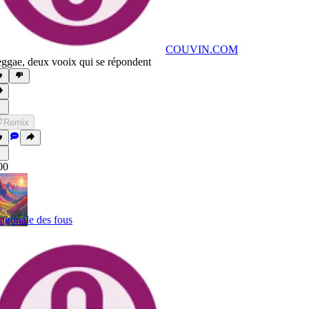
COUVIN.COM
ggae
,
deux vooix qui se répondent
Remix
00
agonale des fous