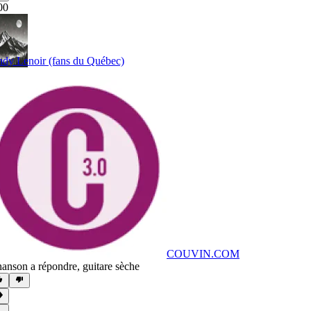
00
dy Lenoir (fans du Québec)
COUVIN.COM
anson a répondre
,
guitare sèche