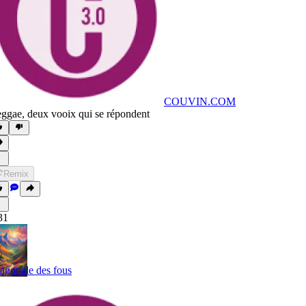
COUVIN.COM
ggae
,
deux vooix qui se répondent
Remix
31
agonale des fous