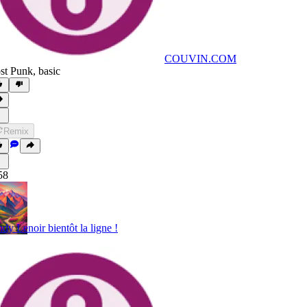
COUVIN.COM
st Punk
,
basic
Remix
58
dy Lenoir bientôt la ligne !