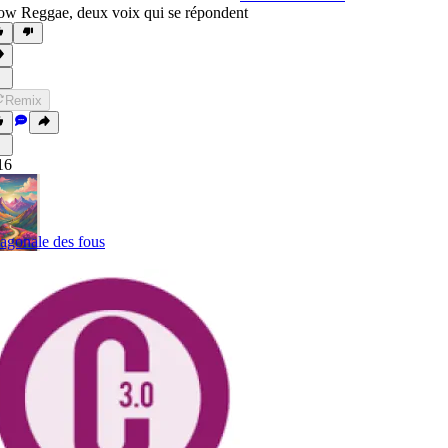
ow Reggae
,
deux voix qui se répondent
Remix
16
agonale des fous