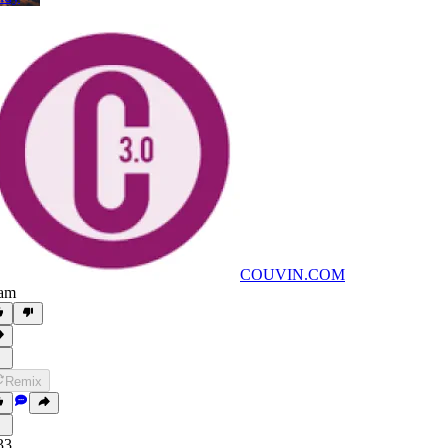
COUVIN.COM
am
Remix
33