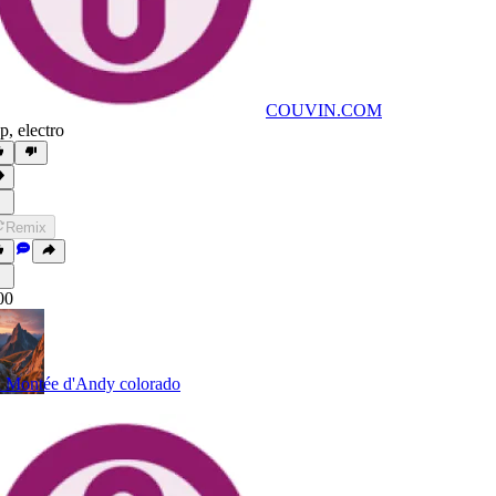
COUVIN.COM
p
,
electro
Remix
00
 Montée d'Andy colorado