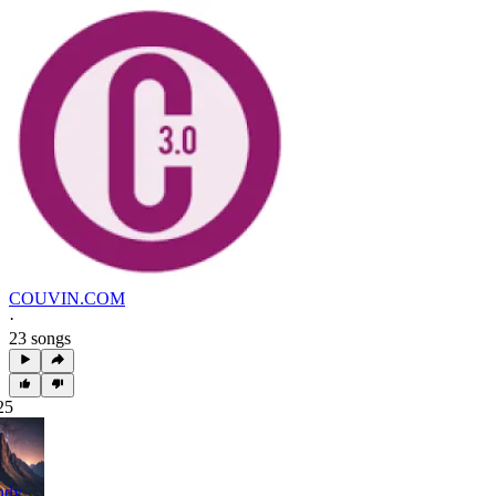
COUVIN.COM
·
23 songs
25
ndy