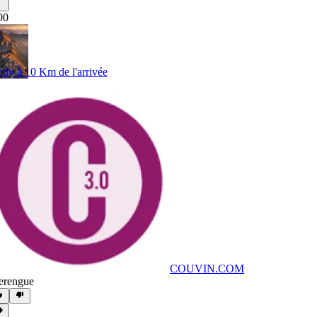
00
dy à 10 Km de l'arrivée
COUVIN.COM
rengue