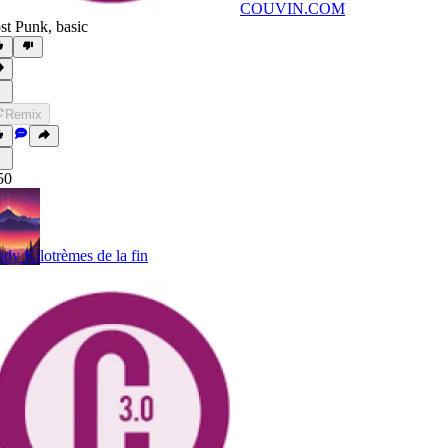
COUVIN.COM
st Punk
,
basic
Remix
50
dy Kilotrèmes de la fin