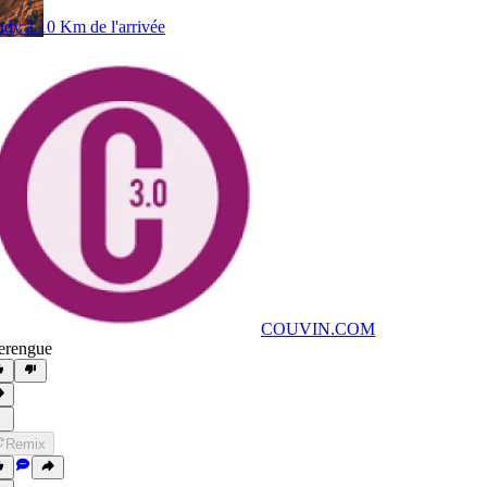
dy à 10 Km de l'arrivée
COUVIN.COM
rengue
Remix