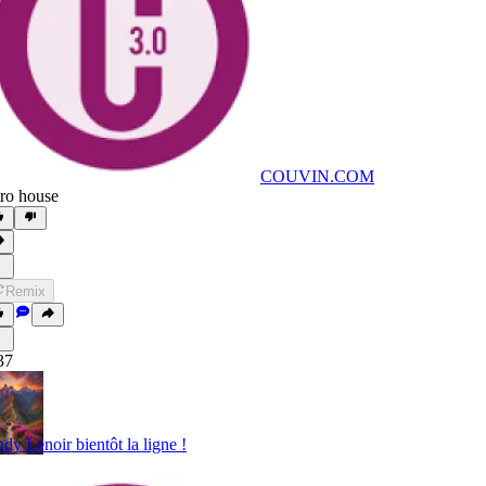
COUVIN.COM
tro house
Remix
37
dy Lenoir bientôt la ligne !