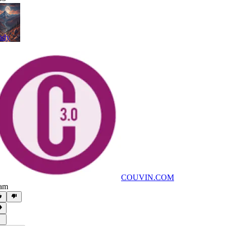
ndy
COUVIN.COM
am