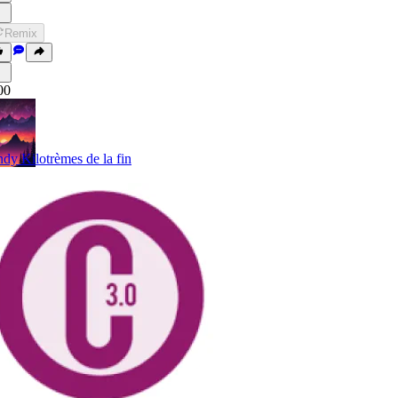
Remix
00
dy Kilotrèmes de la fin