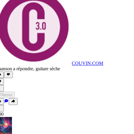
COUVIN.COM
anson a répondre
,
guitare sèche
Remix
00