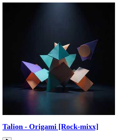
Talion - Origami [Rock-mixx]