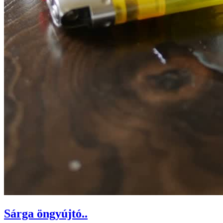
Sárga öngyújtó..