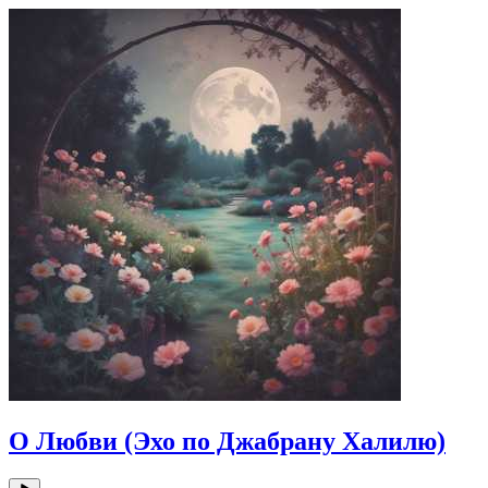
О Любви (Эхо по Джабрану Халилю)