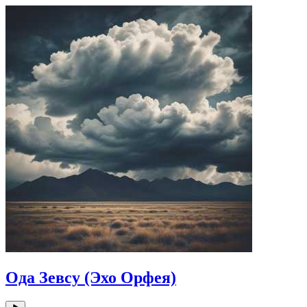
Ода Зевсу (Эхо Орфея)