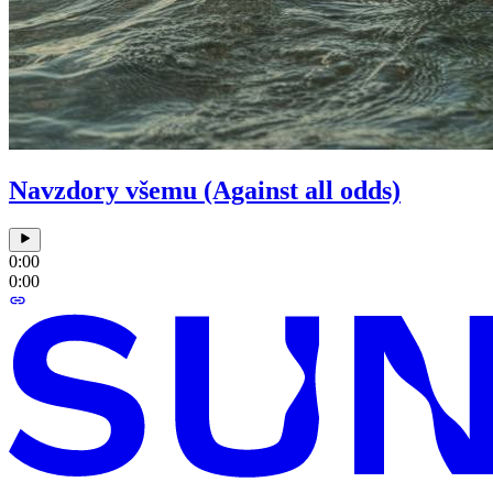
Navzdory všemu (Against all odds)
0:00
0:00