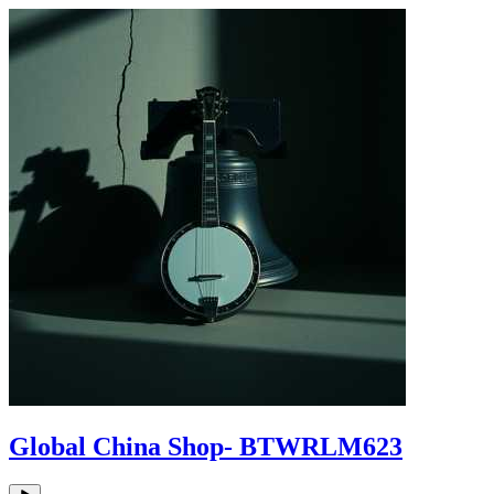
Global China Shop- BTWRLM623