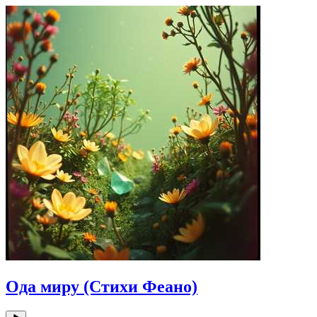
Ода миру (Стихи Феано)