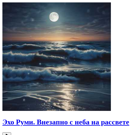
Эхо Руми. Внезапно с неба на рассвете